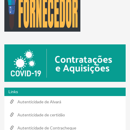
Links
Autenticidade de Alvará
Autenticidade de certidão
Autenticidade de Contracheque