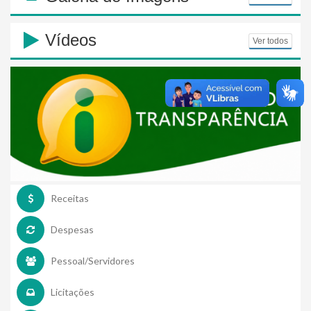
Vídeos
Ver todos
Receitas
Despesas
Pessoal/Servidores
Licitações