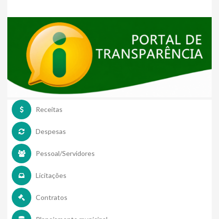
Receitas
Despesas
Pessoal/Servidores
Licitações
Contratos