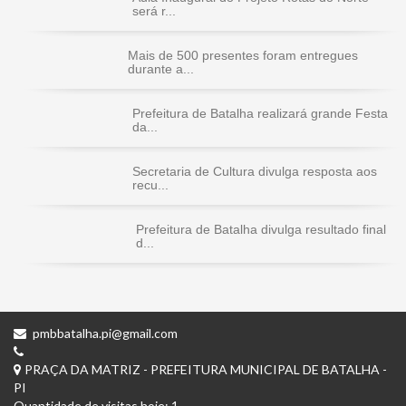
será r...
Mais de 500 presentes foram entregues
durante a...
Prefeitura de Batalha realizará grande Festa
da...
Secretaria de Cultura divulga resposta aos
recu...
Prefeitura de Batalha divulga resultado final
d...
pmbbatalha.pi@gmail.com
PRAÇA DA MATRIZ - PREFEITURA MUNICIPAL DE BATALHA -
PI
Quantidade de visitas hoje: 1