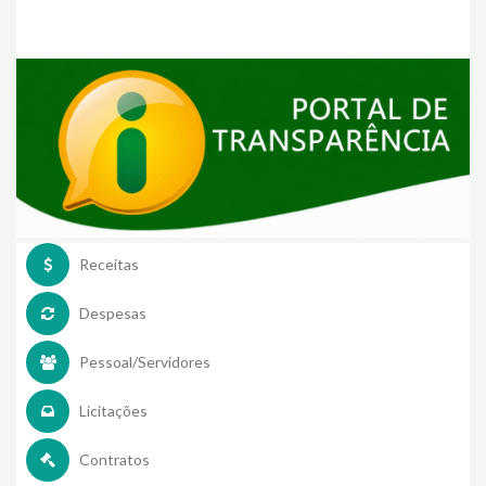
Receitas
Despesas
Pessoal/Servidores
Licitações
Contratos