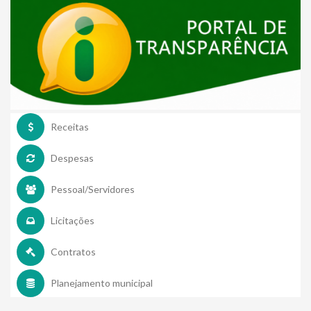
Receitas
Despesas
Pessoal/Servidores
Licitações
Contratos
Planejamento municipal