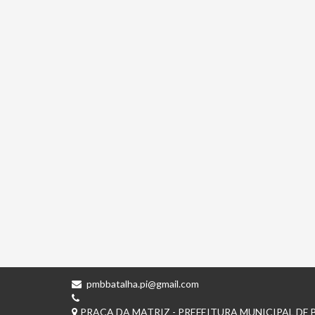
pmbbatalha.pi@gmail.com
PRAÇA DA MATRIZ - PREFEITURA MUNICIPAL DE B