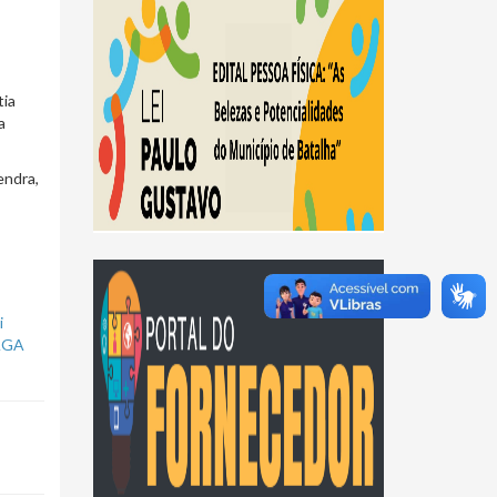
tia
a
endra,