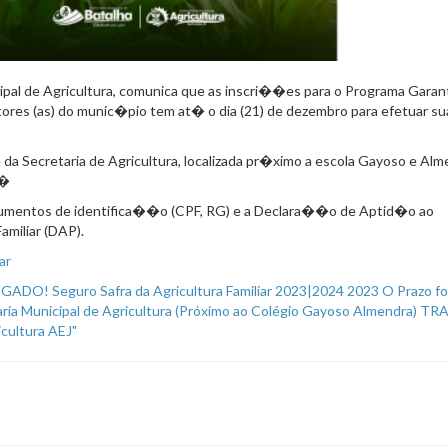
cipal de Agricultura, comunica que as inscri��es para o Programa Garan
tores (as) do munic�pio tem at� o dia (21) de dezembro para efetuar su
da Secretaria de Agricultura, localizada pr�ximo a escola Gayoso e Alm
.�
umentos de identifica��o (CPF, RG) e a Declara��o de Aptid�o ao
amiliar (DAP).
ar