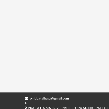
pmbbatalha.pi@gmail.com
PRAÇA DA MATRIZ - PREFEITURA MUNICIPAL DE B