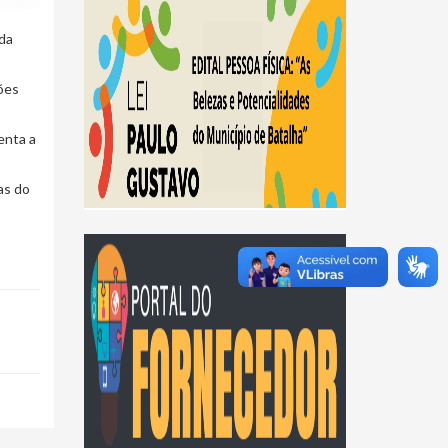
 da
ões
enta a
as do