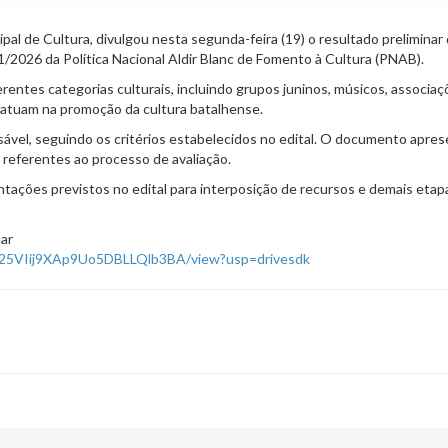
pal de Cultura, divulgou nesta segunda-feira (19) o resultado preliminar
001/2026 da Política Nacional Aldir Blanc de Fomento à Cultura (PNAB).
entes categorias culturais, incluindo grupos juninos, músicos, associaç
e atuam na promoção da cultura batalhense.
onsável, seguindo os critérios estabelecidos no edital. O documento apres
 referentes ao processo de avaliação.
tações previstos no edital para interposição de recursos e demais etap
nar
Fsz25VIij9XAp9Uo5DBLLQlb3BA/view?usp=drivesdk