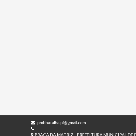
pmbbatalha.pi@gmail.com
PRAÇA DA MATRIZ - PREFEITURA MUNICIPAL DE B